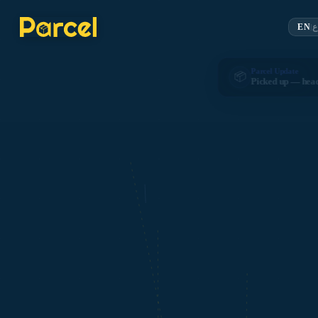
EN
ع
|